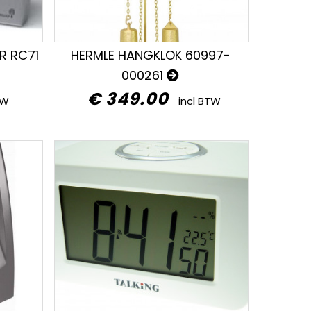
R RC71
HERMLE HANGKLOK 60997-
000261
€ 349.00
TW
incl BTW