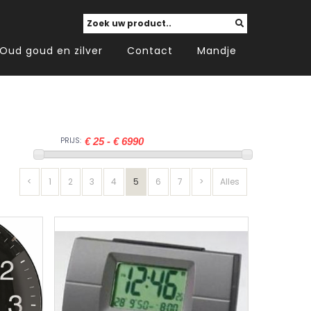
Oud goud en zilver
Contact
Mandje
PRIJS:
<
1
2
3
4
5
6
7
>
Alles