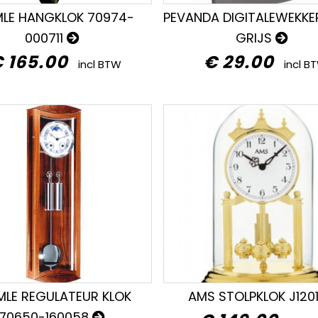
LE HANGKLOK 70974-
PEVANDA DIGITALEWEKKE
000711
GRIJS
 165.00
€ 29.00
incl BTW
incl B
MLE REGULATEUR KLOK
AMS STOLPKLOK J120
70650-160058