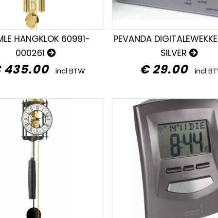
MLE HANGKLOK 60991-
PEVANDA DIGITALEWEKKE
000261
SILVER
 435.00
€ 29.00
incl BTW
incl B