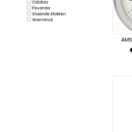
Odobez
Pevanda
Staande Klokken
Warminck
AMS