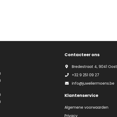
Contacteer ons
Bredestraat 4, 9041 Oos
0
+32 9 251 09 27
0
info@juweliermoens.be
0
Klantenservice
0
Algemene voorwaarden
Privacy