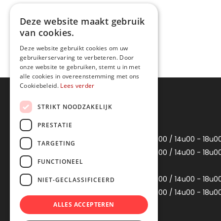
Deze website maakt gebruik
van cookies.
Deze website gebruikt cookies om uw
gebruikerservaring te verbeteren. Door
onze website te gebruiken, stemt u in met
alle cookies in overeenstemming met ons
Cookiebeleid.
Lees verder
Openingsuren
STRIKT NOODZAKELIJK
PRESTATIE
Maandag
Gesloten
Dinsdag
10u00 - 12u00 / 14u00 - 18u0
TARGETING
Woensdag
10u00 - 12u00 / 14u00 - 18u0
FUNCTIONEEL
Donderdag
Gesloten
Vrijdag
10u00 - 12u00 / 14u00 - 18u0
NIET-GECLASSIFICEERD
Zaterdag
10u00 - 12u00 / 14u00 - 18u0
ALLES ACCEPTEREN
Zondag
Gesloten