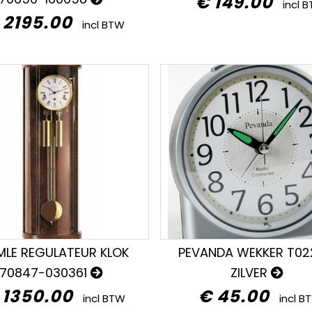
€ 149.00
incl 
 2195.00
incl BTW
MLE REGULATEUR KLOK
PEVANDA WEKKER T0
70847-030361
ZILVER
 1350.00
€ 45.00
incl BTW
incl B