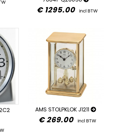
BTW
€ 1295.00
incl BTW
AMS STOLPKLOK J1211
22C2
€ 269.00
incl BTW
TW