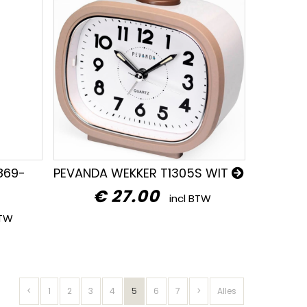
869-
PEVANDA WEKKER T1305S WIT
€ 27.00
incl BTW
BTW
<
1
2
3
4
5
6
7
>
Alles