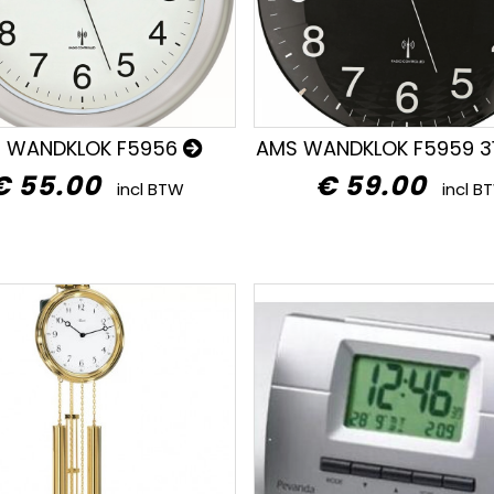
 WANDKLOK F5956
AMS WANDKLOK F5959 3
€ 55.00
€ 59.00
incl BTW
incl B