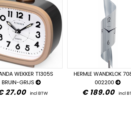
ANDA WEKKER T1305S
HERMLE WANDKLOK 70
BRUIN-GRIJS
002200
€ 27.00
€ 189.00
incl BTW
incl 