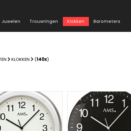
Juwelen
Trouwringen
Klokken
Barometers
TEN
KLOKKEN
(
140x
)