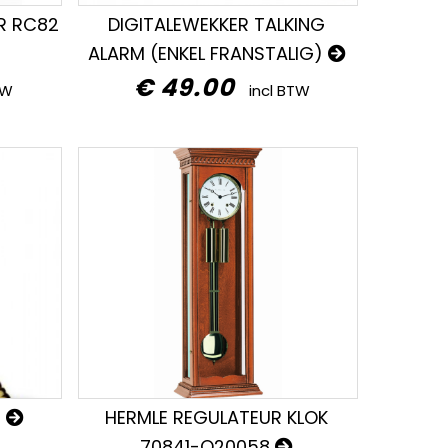
R RC82
DIGITALEWEKKER TALKING
ALARM (ENKEL FRANSTALIG)
€ 49.00
TW
incl BTW
1
HERMLE REGULATEUR KLOK
70841-Q20058