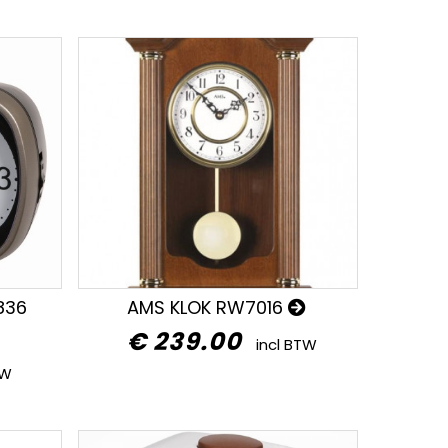
836
AMS KLOK RW7016
€ 239.00
incl BTW
TW