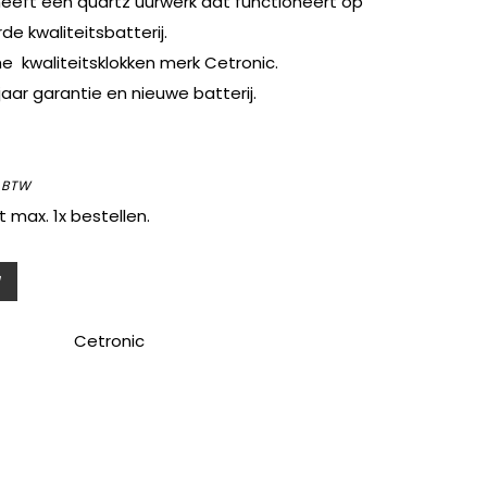
eeft een quartz uurwerk dat functioneert op
e kwaliteitsbatterij.
e kwaliteitsklokken merk Cetronic.
aar garantie en nieuwe batterij.
 BTW
t max. 1x bestellen.
Cetronic