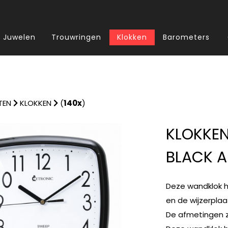
Juwelen
Trouwringen
Klokken
Barometers
TEN
KLOKKEN
(
140x
)
KLOKKEN
BLACK 
Deze wandklok he
en de wijzerplaa
De afmetingen zij