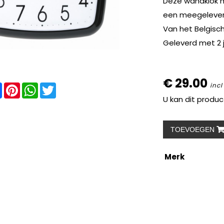
Deze wandklok h
een meegeleverd
Van het Belgisch
Geleverd met 2 j
€ 29.00
re
Facebook
Pinterest
WhatsApp
Twitter
incl
U kan dit produc
TOEVOEGEN
Merk