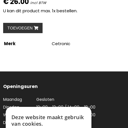
€ 26.00
incl BTW
U kan dit product max. 1x bestellen.
TOEVOEGEN
Merk
Cetronic
Openingsuren
Maandag
Gesloten
Dinsdag
10u00 - 12u00 / 14u00 - 18u00
Woensdag
10u00 - 12u00 / 14u00 - 18u00
Deze website maakt gebruik
Donderdag
Gesloten
van cookies.