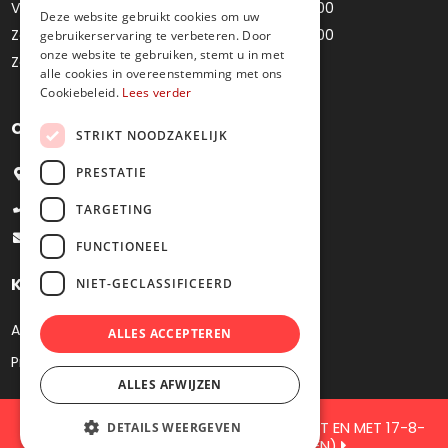
Vrijdag
10u00 - 12u00 / 14u00 - 18u00
Deze website gebruikt cookies om uw
Zaterdag
10u00 - 12u00 / 14u00 - 18u00
gebruikerservaring te verbeteren. Door
onze website te gebruiken, stemt u in met
Zondag
Gesloten
alle cookies in overeenstemming met ons
Cookiebeleid.
Lees verder
Contacteer ons
STRIKT NOODZAKELIJK
PRESTATIE
Bredestraat 4, 9041 Oostakker
+32 9 251 09 27
TARGETING
info@juweliermoens.be
FUNCTIONEEL
Klantenservice
NIET-GECLASSIFICEERD
Algemene voorwaarden
ALLES ACCEPTEREN
Privacy
ALLES AFWIJZEN
GESLOTEN VOOR JAARLIJKS VERKOF TOT EN MET 17-8-
DETAILS WEERGEVEN
2026 ( DE WEBSHOP BLIJFT OPEN)
2026 Juwelier Moens. Webshop by
KMOSites