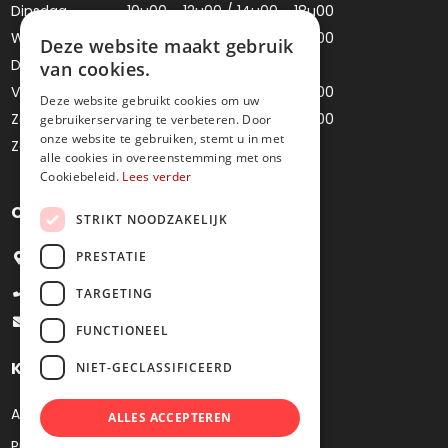
Dinsdag
10u00 - 12u00 / 14u00 - 18u00
Woensdag
10u00 - 12u00 / 14u00 - 18u00
Deze website maakt gebruik
Donderdag
Gesloten
van cookies.
Vrijdag
10u00 - 12u00 / 14u00 - 18u00
Deze website gebruikt cookies om uw
Zaterdag
10u00 - 12u00 / 14u00 - 18u00
gebruikerservaring te verbeteren. Door
onze website te gebruiken, stemt u in met
Zondag
Gesloten
alle cookies in overeenstemming met ons
Cookiebeleid.
Lees verder
Contacteer ons
STRIKT NOODZAKELIJK
PRESTATIE
Bredestraat 4, 9041 Oostakker
+32 9 251 09 27
TARGETING
info@juweliermoens.be
FUNCTIONEEL
Klantenservice
NIET-GECLASSIFICEERD
Algemene voorwaarden
ALLES ACCEPTEREN
Privacy