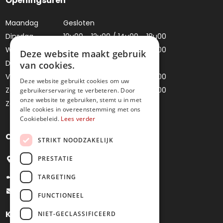
Openingsuren
Maandag
Gesloten
Dinsdag
10u00 - 12u00 / 14u00 - 18u00
Woensdag
10u00 - 12u00 / 14u00 - 18u00
Deze website maakt gebruik
Donderdag
Gesloten
van cookies.
Vrijdag
10u00 - 12u00 / 14u00 - 18u00
Deze website gebruikt cookies om uw
Zaterdag
10u00 - 12u00 / 14u00 - 18u00
gebruikerservaring te verbeteren. Door
onze website te gebruiken, stemt u in met
Zondag
Gesloten
alle cookies in overeenstemming met ons
Cookiebeleid.
Lees verder
Contacteer ons
STRIKT NOODZAKELIJK
PRESTATIE
Bredestraat 4, 9041 Oostakker
+32 9 251 09 27
TARGETING
info@juweliermoens.be
FUNCTIONEEL
Klantenservice
NIET-GECLASSIFICEERD