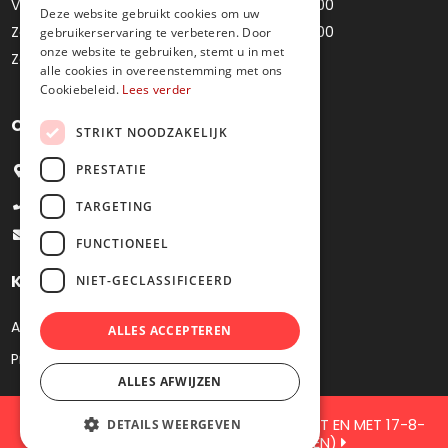
Vrijdag
10u00 - 12u00 / 14u00 - 18u00
Deze website gebruikt cookies om uw
Zaterdag
10u00 - 12u00 / 14u00 - 18u00
gebruikerservaring te verbeteren. Door
onze website te gebruiken, stemt u in met
Zondag
Gesloten
alle cookies in overeenstemming met ons
Cookiebeleid.
Lees verder
Contacteer ons
STRIKT NOODZAKELIJK
PRESTATIE
Bredestraat 4, 9041 Oostakker
+32 9 251 09 27
TARGETING
info@juweliermoens.be
FUNCTIONEEL
Klantenservice
NIET-GECLASSIFICEERD
Algemene voorwaarden
ALLES ACCEPTEREN
Privacy
ALLES AFWIJZEN
GESLOTEN VOOR JAARLIJKS VERKOF TOT EN MET 17-8-
DETAILS WEERGEVEN
2026 ( DE WEBSHOP BLIJFT OPEN)
2026 Juwelier Moens. Webshop by
KMOSites