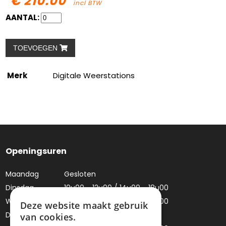
€ 210.00
incl BTW
AANTAL:
TOEVOEGEN
Merk
Digitale Weerstations
Openingsuren
Maandag
Gesloten
Dinsdag
10u00 - 12u00 / 14u00 - 18u00
Woensdag
10u00 - 12u00 / 14u00 - 18u00
Deze website maakt gebruik
Donderdag
Gesloten
van cookies.