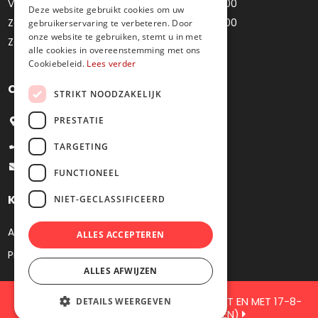
Vrijdag
10u00 - 12u00 / 14u00 - 18u00
Deze website gebruikt cookies om uw
Zaterdag
10u00 - 12u00 / 14u00 - 18u00
gebruikerservaring te verbeteren. Door
onze website te gebruiken, stemt u in met
Zondag
Gesloten
alle cookies in overeenstemming met ons
Cookiebeleid.
Lees verder
Contacteer ons
STRIKT NOODZAKELIJK
PRESTATIE
Bredestraat 4, 9041 Oostakker
+32 9 251 09 27
TARGETING
info@juweliermoens.be
FUNCTIONEEL
Klantenservice
NIET-GECLASSIFICEERD
Algemene voorwaarden
ALLES ACCEPTEREN
Privacy
ALLES AFWIJZEN
GESLOTEN VOOR JAARLIJKS VERKOF TOT EN MET 17-8-
DETAILS WEERGEVEN
2026 ( DE WEBSHOP BLIJFT OPEN)
2026 Juwelier Moens. Webshop by
KMOSites