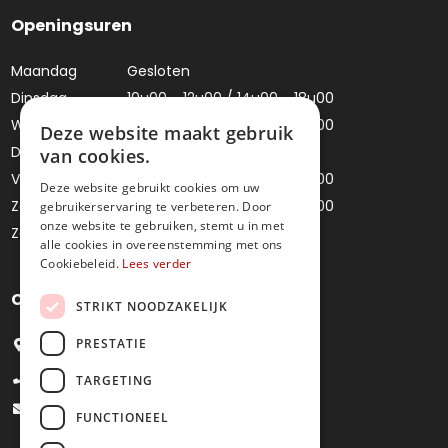
Openingsuren
Maandag
Gesloten
Dinsdag
10u00 - 12u00 / 14u00 - 18u00
Woensdag
10u00 - 12u00 / 14u00 - 18u00
Deze website maakt gebruik
Donderdag
Gesloten
van cookies.
Vrijdag
10u00 - 12u00 / 14u00 - 18u00
Deze website gebruikt cookies om uw
Zaterdag
10u00 - 12u00 / 14u00 - 18u00
gebruikerservaring te verbeteren. Door
onze website te gebruiken, stemt u in met
Zondag
Gesloten
alle cookies in overeenstemming met ons
Cookiebeleid.
Lees verder
Contacteer ons
STRIKT NOODZAKELIJK
PRESTATIE
Bredestraat 4, 9041 Oostakker
+32 9 251 09 27
TARGETING
info@juweliermoens.be
FUNCTIONEEL