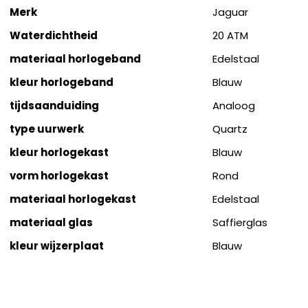
Merk
Jaguar
Waterdichtheid
20 ATM
materiaal horlogeband
Edelstaal
kleur horlogeband
Blauw
tijdsaanduiding
Analoog
type uurwerk
Quartz
kleur horlogekast
Blauw
vorm horlogekast
Rond
materiaal horlogekast
Edelstaal
materiaal glas
Saffierglas
kleur wijzerplaat
Blauw