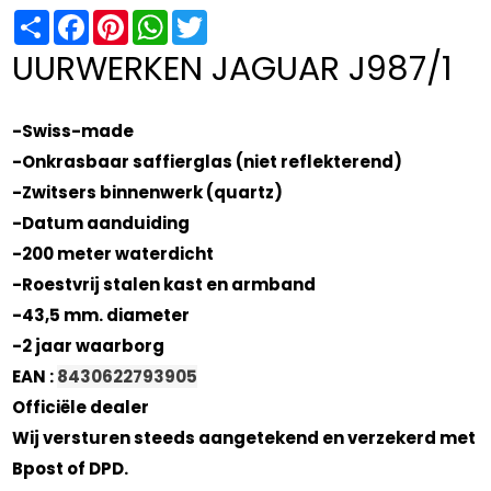
Share
Facebook
Pinterest
WhatsApp
Twitter
UURWERKEN JAGUAR J987/1
-Swiss-made
-Onkrasbaar saffierglas (niet reflekterend)
-Zwitsers binnenwerk (quartz)
-Datum aanduiding
-200 meter waterdicht
-Roestvrij stalen kast en armband
-43,5 mm. diameter
-2 jaar waarborg
EAN :
8430622793905
Officiële dealer
Wij versturen steeds aangetekend en verzekerd met
Bpost of DPD.