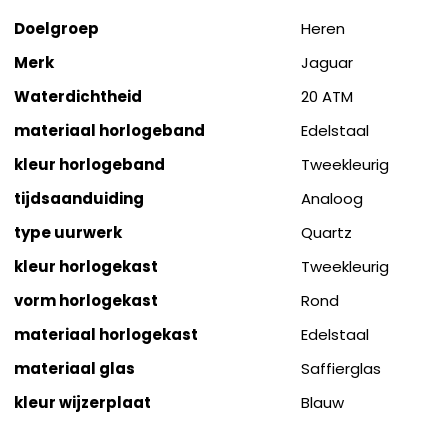
Doelgroep
Heren
Merk
Jaguar
Waterdichtheid
20 ATM
materiaal horlogeband
Edelstaal
kleur horlogeband
Tweekleurig
tijdsaanduiding
Analoog
type uurwerk
Quartz
kleur horlogekast
Tweekleurig
vorm horlogekast
Rond
materiaal horlogekast
Edelstaal
materiaal glas
Saffierglas
kleur wijzerplaat
Blauw