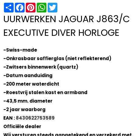
Share
Facebook
Pinterest
WhatsApp
Twitter
UURWERKEN JAGUAR J863/C
EXECUTIVE DIVER HORLOGE
-Swiss-made
-Onkrasbaar saffierglas (niet reflekterend)
-Zwitsers binnenwerk (quartz)
-Datum aanduiding
-200 meter waterdicht
-Roestvrij stalen kast en armband
-43,5 mm. diameter
-2 jaar waarborg
EAN :
8430622753589
Officiële dealer
Wij versturen steeds aangetekend en verzekerd met