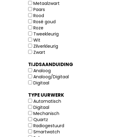
Metaalzwart
Paars
Rood
Rosé goud
Roze
Tweekleurig
Wit
Zilverkleurig
Zwart
TIJDSAANDUIDING
Analoog
Analoog/Digitaal
Digitaal
TYPE UURWERK
Automatisch
Digitaal
Mechanisch
Quartz
Radiogestuurd
Smartwatch