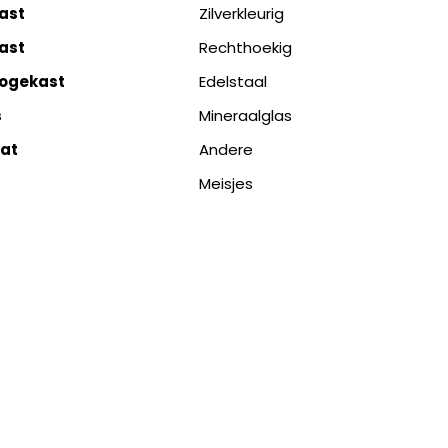
ast
Zilverkleurig
ast
Rechthoekig
logekast
Edelstaal
s
Mineraalglas
aat
Andere
Meisjes