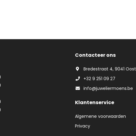
Contacteer ons
Bredestraat 4, 9041 Oos
0
+32 9 251 09 27
0
info@juweliermoens.be
0
Klantenservice
0
Algemene voorwaarden
Privacy