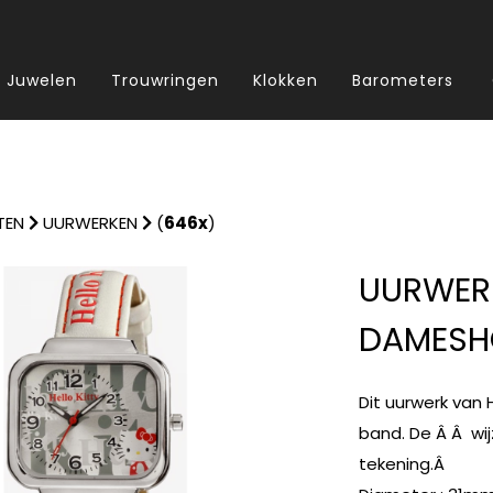
Juwelen
Trouwringen
Klokken
Barometers
TEN
UURWERKEN
(
646x
)
UURWERK
DAMESH
Dit uurwerk van H
band. De Â Â wij
tekening.Â