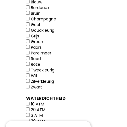
Blauw
Bordeaux
Bruin
Champagne
Geel
Goudkleurig
Grijs
Groen
Paars
Parelmoer
Rood
Roze
Tweekleurig
Wit
Zilverkleurig
Zwart
WATERDICHTHEID
10 ATM
20 ATM
3 ATM
30 ATM
5 ATM