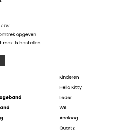
.
l BTW
lsomtrek opgeven
t max. 1x bestellen.
Kinderen
Hello Kitty
logeband
Leder
band
Wit
ng
Analoog
Quartz