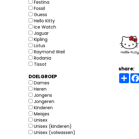
Festina
Fossil
Guess
Hello Kitty
Ice Watch
Jaguar
Kipling
Lotus
Raymond Weil
Rodania
Tissot
share:
Sha
DOELGROEP
Dames
Heren
Jongens
Jongeren
Kinderen
Meisjes
Unisex
Unisex (kinderen)
Unisex (volwassen)