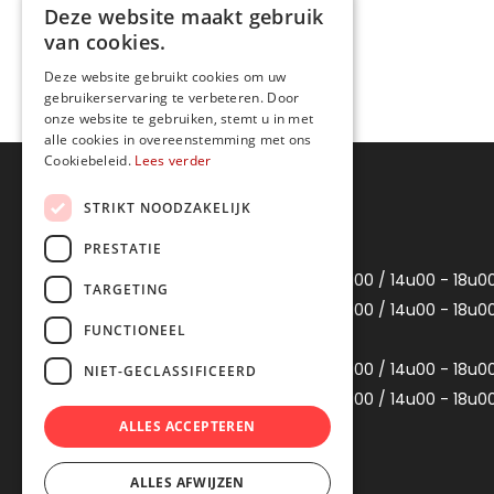
Deze website maakt gebruik
Niet waterdicht
van cookies.
Spatwaterdicht
Deze website gebruikt cookies om uw
gebruikerservaring te verbeteren. Door
onze website te gebruiken, stemt u in met
alle cookies in overeenstemming met ons
Cookiebeleid.
Lees verder
Openingsuren
STRIKT NOODZAKELIJK
PRESTATIE
Maandag
Gesloten
Dinsdag
10u00 - 12u00 / 14u00 - 18u0
TARGETING
Woensdag
10u00 - 12u00 / 14u00 - 18u0
FUNCTIONEEL
Donderdag
Gesloten
Vrijdag
10u00 - 12u00 / 14u00 - 18u0
NIET-GECLASSIFICEERD
Zaterdag
10u00 - 12u00 / 14u00 - 18u0
ALLES ACCEPTEREN
Zondag
Gesloten
ALLES AFWIJZEN