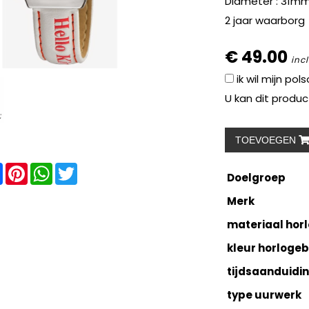
Diameter : 31mm
2 jaar waarborg
€ 49.00
inc
ik wil mijn po
U kan dit produc
TOEVOEGEN
re
Facebook
Pinterest
WhatsApp
Twitter
Doelgroep
Merk
materiaal hor
kleur horloge
tijdsaanduidi
type uurwerk