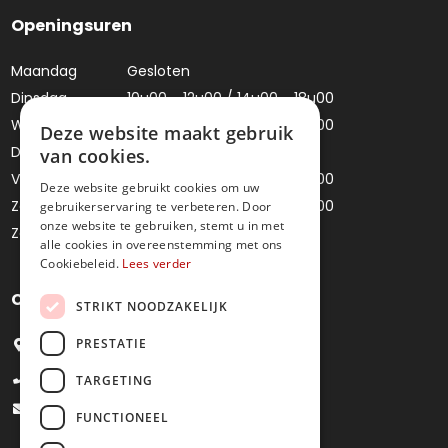
Openingsuren
Maandag
Gesloten
Dinsdag
10u00 - 12u00 / 14u00 - 18u00
Woensdag
10u00 - 12u00 / 14u00 - 18u00
Deze website maakt gebruik
Donderdag
Gesloten
van cookies.
Vrijdag
10u00 - 12u00 / 14u00 - 18u00
Deze website gebruikt cookies om uw
Zaterdag
10u00 - 12u00 / 14u00 - 18u00
gebruikerservaring te verbeteren. Door
onze website te gebruiken, stemt u in met
Zondag
Gesloten
alle cookies in overeenstemming met ons
Cookiebeleid.
Lees verder
Contacteer ons
STRIKT NOODZAKELIJK
PRESTATIE
Bredestraat 4, 9041 Oostakker
+32 9 251 09 27
TARGETING
info@juweliermoens.be
FUNCTIONEEL