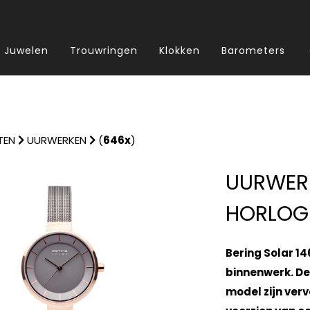
Juwelen
Trouwringen
Klokken
Barometers
TEN
UURWERKEN
(
646x
)
UURWER
HORLOGE
Bering Solar 1
binnenwerk. De
model zijn verva