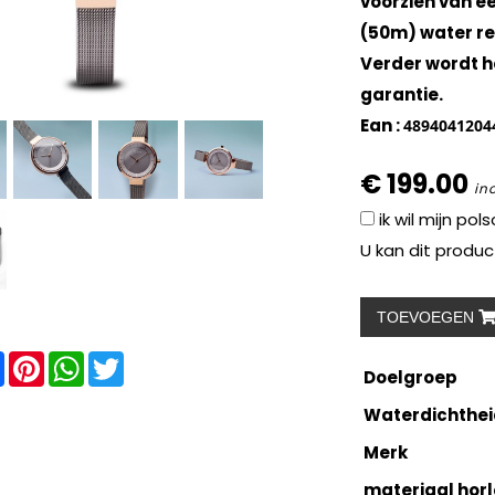
voorzien van ee
(50m) water re
Verder wordt h
garantie.
Ean :
4894041204
€ 199.00
in
ik wil mijn po
U kan dit produc
TOEVOEGEN
re
Facebook
Pinterest
WhatsApp
Twitter
Doelgroep
Waterdichthei
Merk
materiaal hor