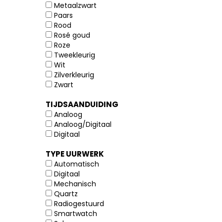
Metaalzwart
Paars
Rood
Rosé goud
Roze
Tweekleurig
Wit
Zilverkleurig
Zwart
TIJDSAANDUIDING
Analoog
Analoog/Digitaal
Digitaal
TYPE UURWERK
Automatisch
Digitaal
Mechanisch
Quartz
Radiogestuurd
Smartwatch