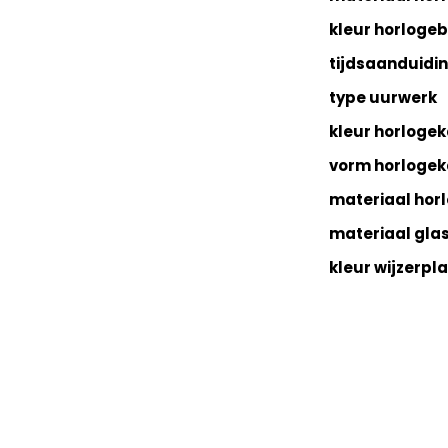
kleur horloge
tijdsaanduidi
type uurwerk
kleur horlogek
vorm horlogek
materiaal hor
materiaal gla
kleur wijzerpl