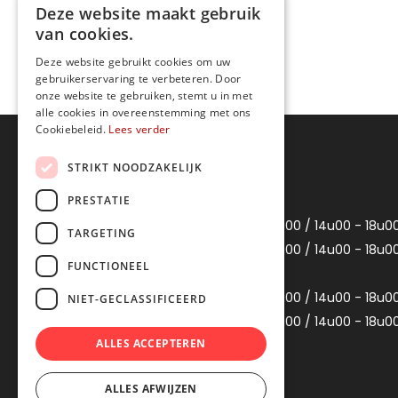
Deze website maakt gebruik
Niet waterdicht
van cookies.
Spatwaterdicht
Deze website gebruikt cookies om uw
gebruikerservaring te verbeteren. Door
onze website te gebruiken, stemt u in met
alle cookies in overeenstemming met ons
Cookiebeleid.
Lees verder
Openingsuren
STRIKT NOODZAKELIJK
PRESTATIE
Maandag
Gesloten
Dinsdag
10u00 - 12u00 / 14u00 - 18u0
TARGETING
Woensdag
10u00 - 12u00 / 14u00 - 18u0
FUNCTIONEEL
Donderdag
Gesloten
Vrijdag
10u00 - 12u00 / 14u00 - 18u0
NIET-GECLASSIFICEERD
Zaterdag
10u00 - 12u00 / 14u00 - 18u0
ALLES ACCEPTEREN
Zondag
Gesloten
ALLES AFWIJZEN