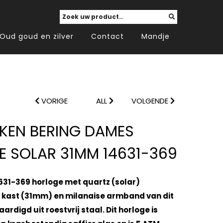
Oud goud en zilver
Contact
Mandje
VORIGE
ALL
VOLGENDE
KEN BERING DAMES
 SOLAR 31MM 14631-369
4631-369 horloge met quartz (solar)
 kast (31mm) en milanaise armband van dit
ardigd uit roestvrij staal. Dit horloge is