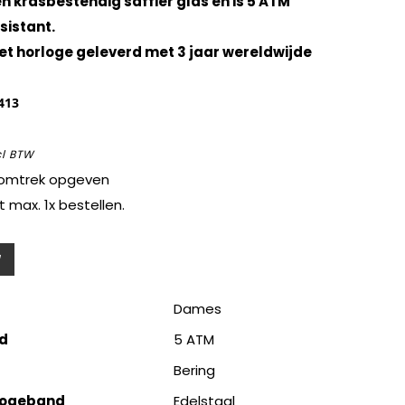
n krasbestendig saffier glas en is 5 ATM
sistant.
et horloge geleverd met 3 jaar wereldwijde
413
cl BTW
lsomtrek opgeven
t max. 1x bestellen.
Dames
d
5 ATM
Bering
logeband
Edelstaal