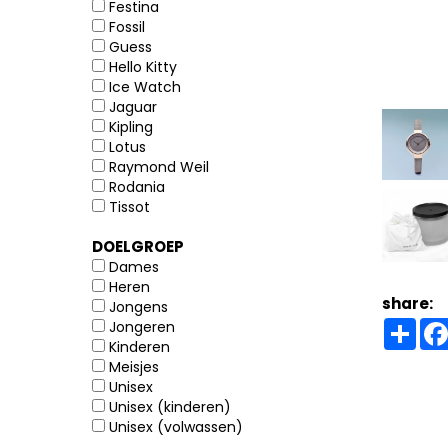
Festina
Fossil
Guess
Hello Kitty
Ice Watch
Jaguar
Kipling
Lotus
Raymond Weil
Rodania
Tissot
DOELGROEP
Dames
Heren
share:
Jongens
Sha
Jongeren
Kinderen
Meisjes
Unisex
Unisex (kinderen)
Unisex (volwassen)