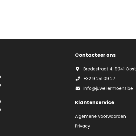
Contacteer ons
Bredestraat 4, 9041 Oos
0
+32 9 251 09 27
0
info@juweliermoens.be
0
Klantenservice
0
Algemene voorwaarden
Privacy