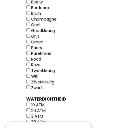
Blauw
Bordeaux
Bruin
Champagne
Geel
Goudkleurig
Grijs
Groen
Paars
Parelmoer
Rood
Roze
Tweekleurig
Wit
Zilverkleurig
Zwart
WATERDICHTHEID
10 ATM
20 ATM
3 ATM
30 ATM
5 ATM