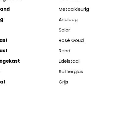
band
Metaalkleurig
ng
Analoog
Solar
ast
Rosé Goud
ast
Rond
logekast
Edelstaal
s
Saffierglas
aat
Grijs