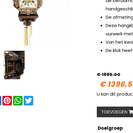
de befaamde
handgeschil
De afmetinge
Deze hangkl
uurwerk met 
Van het kwa
De klok heeft
€ 1995.00
€ 1396.5
U kan dit produc
re
Facebook
Pinterest
WhatsApp
Twitter
TOEVOEGEN
Doelgroep