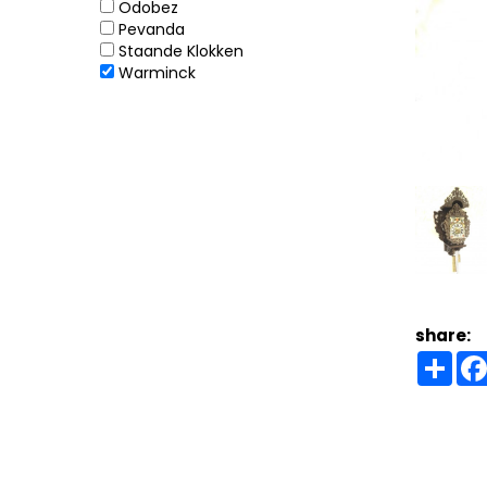
Odobez
Pevanda
Staande Klokken
Warminck
share:
Sha