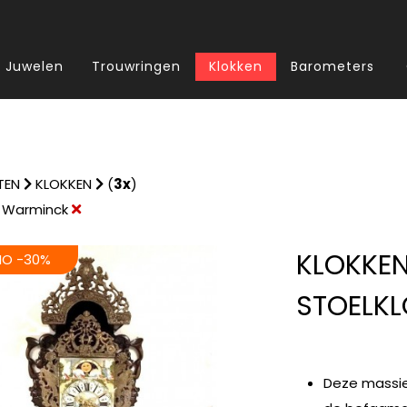
Juwelen
Trouwringen
Klokken
Barometers
TEN
KLOKKEN
(
3x
)
Warminck
KLOKKEN
O -30%
STOELKL
Deze massief