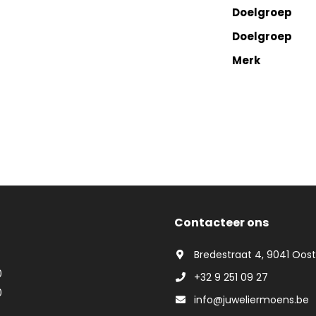
Doelgroep
Doelgroep
Merk
Contacteer ons
Bredestraat 4, 9041 Oos
0
+32 9 251 09 27
0
info@juweliermoens.be