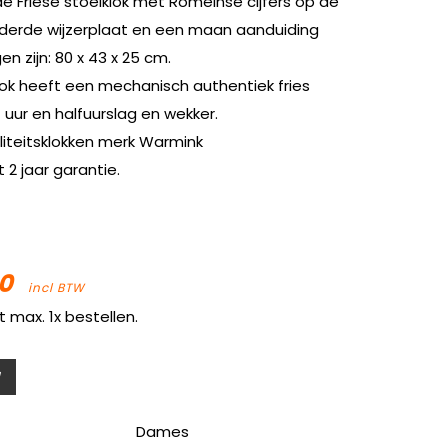
 Friese stoelklok met Romeinse cijfers op de
derde wijzerplaat en een maan aanduiding
n zijn: 80 x 43 x 25 cm.
ok heeft een mechanisch authentiek fries
uur en halfuurslag en wekker.
liteitsklokken merk Warmink
 2 jaar garantie.
0
incl BTW
t max. 1x bestellen.
Dames