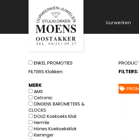
Uurwerken
ENKEL PROMOTIES
PRODUC
FILTERS Klokken:
FILTERS:
MERK
PROM
AMS
Cetronic
DINGENS BAROMETERS &
CLOCKS
DOLD Koekoeks Klok
Hermle
Hönes Koekoeksklok
Kieninger