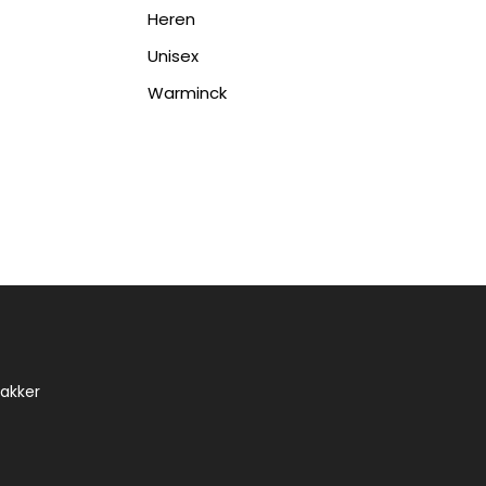
Heren
Unisex
Warminck
takker