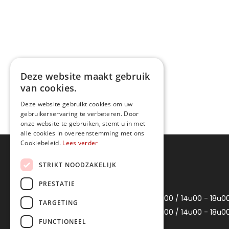
Deze website maakt gebruik
van cookies.
Deze website gebruikt cookies om uw
gebruikerservaring te verbeteren. Door
onze website te gebruiken, stemt u in met
alle cookies in overeenstemming met ons
Cookiebeleid.
Lees verder
Openingsuren
STRIKT NOODZAKELIJK
PRESTATIE
Maandag
Gesloten
Dinsdag
10u00 - 12u00 / 14u00 - 18u0
TARGETING
Woensdag
10u00 - 12u00 / 14u00 - 18u0
FUNCTIONEEL
Donderdag
Gesloten