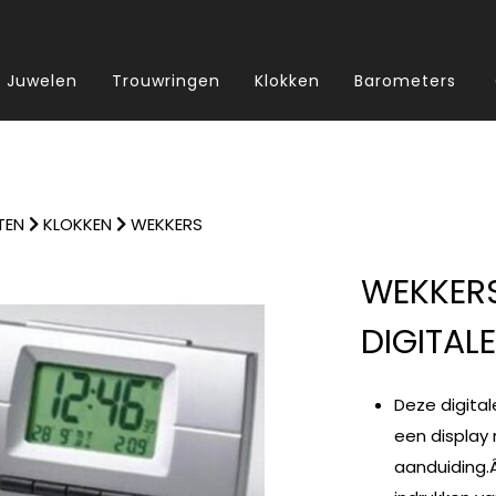
Juwelen
Trouwringen
Klokken
Barometers
TEN
KLOKKEN
WEKKERS
WEKKER
DIGITAL
Deze digita
een display
aanduiding.Â