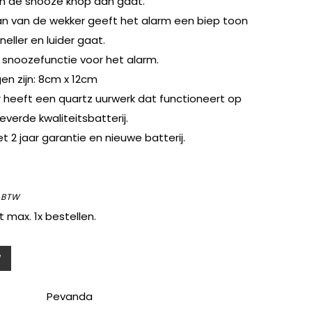
an de snooze knop aan gaat.
aan van de wekker geeft het alarm een biep toon
neller en luider gaat.
n snoozefunctie voor het alarm.
en zijn: 8cm x 12cm
 heeft een quartz uurwerk dat functioneert op
erde kwaliteitsbatterij.
 2 jaar garantie en nieuwe batterij.
 BTW
t max. 1x bestellen.
Pevanda