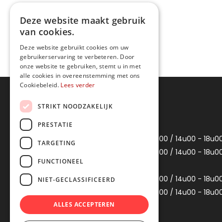
Deze website maakt gebruik
van cookies.
Deze website gebruikt cookies om uw
gebruikerservaring te verbeteren. Door
onze website te gebruiken, stemt u in met
alle cookies in overeenstemming met ons
Cookiebeleid.
Lees verder
Openingsuren
STRIKT NOODZAKELIJK
PRESTATIE
Maandag
Gesloten
Dinsdag
10u00 - 12u00 / 14u00 - 18u0
TARGETING
Woensdag
10u00 - 12u00 / 14u00 - 18u0
FUNCTIONEEL
Donderdag
Gesloten
Vrijdag
10u00 - 12u00 / 14u00 - 18u0
NIET-GECLASSIFICEERD
Zaterdag
10u00 - 12u00 / 14u00 - 18u0
ALLES ACCEPTEREN
Zondag
Gesloten