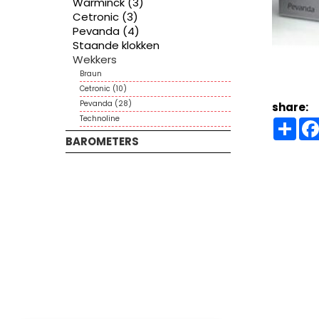
Warminck (3)
Cetronic (3)
Pevanda (4)
Staande klokken
Wekkers
Braun
Cetronic (10)
Pevanda (28)
share:
Technoline
Sha
BAROMETERS