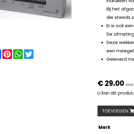
indrukken v
Bij het afg
die steeds s
Er is ook ee
De afmeting
Deze wekker
een meegelev
re
Facebook
Pinterest
WhatsApp
Twitter
Geleverd met
€ 29.00
incl
U kan dit produc
TOEVOEGEN
Merk