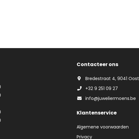
Contacteer ons
Bredestraat 4, 9041 Oos
0
+32 9 251 09 27
0
info@juweliermoens.be
0
Klantenservice
0
Algemene voorwaarden
Privacy