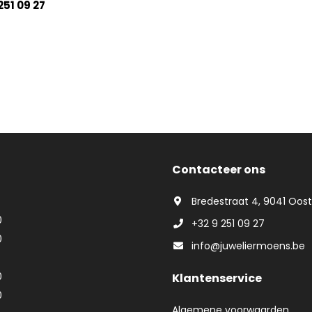
251 09 27
Contacteer ons
Bredestraat 4, 9041 Oos
0
+32 9 251 09 27
0
info@juweliermoens.be
0
Klantenservice
0
Algemene voorwaarden