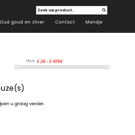
Oud goud en zilver
Contact
Mandje
PRIJS:
uze(s)
lpen u graag verder.