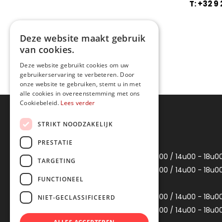
T: +32 9 
Deze website maakt gebruik
van cookies.
Deze website gebruikt cookies om uw
gebruikerservaring te verbeteren. Door
onze website te gebruiken, stemt u in met
alle cookies in overeenstemming met ons
Cookiebeleid.
Lees verder
Openingsuren
STRIKT NOODZAKELIJK
PRESTATIE
Maandag
Gesloten
Dinsdag
10u00 - 12u00 / 14u00 - 18u0
TARGETING
Woensdag
10u00 - 12u00 / 14u00 - 18u0
FUNCTIONEEL
Donderdag
Gesloten
Vrijdag
10u00 - 12u00 / 14u00 - 18u0
NIET-GECLASSIFICEERD
Zaterdag
10u00 - 12u00 / 14u00 - 18u0