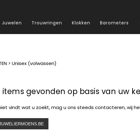
Juwelen
Trouwringen
Klokken
Barometers
TEN
> Unisex (volwassen)
 items gevonden op basis van uw ke
 niet vindt wat u zoekt, mag u ons steeds contacteren, wij he
JUWELIERMOENS.BE