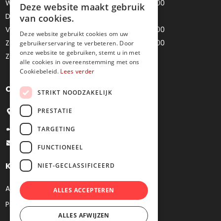
Woensdag
10u00 - 12u00 / 14u00 - 18u00
Deze website maakt gebruik
Donderdag
Gesloten
van cookies.
Vrijdag
10u00 - 12u00 / 14u00 - 18u00
Deze website gebruikt cookies om uw
Zaterdag
10u00 - 12u00 / 14u00 - 18u00
gebruikerservaring te verbeteren. Door
onze website te gebruiken, stemt u in met
Zondag
Gesloten
alle cookies in overeenstemming met ons
Cookiebeleid.
Lees verder
Contacteer ons
STRIKT NOODZAKELIJK
PRESTATIE
Bredestraat 4, 9041 Oostakker
+32 9 251 09 27
TARGETING
info@juweliermoens.be
FUNCTIONEEL
Klantenservice
NIET-GECLASSIFICEERD
Algemene voorwaarden
ALLES ACCEPTEREN
Privacy
ALLES AFWIJZEN