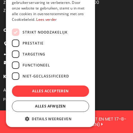
Zaterdag
10u00 - 12u00 / 14u00 - 18u00
gebruikerservaring te verbeteren. Door
onze website te gebruiken, stemt u in met
Zondag
Gesloten
alle cookies in overeenstemming met ons
Cookiebeleid.
Lees verder
Contacteer ons
STRIKT NOODZAKELIJK
PRESTATIE
Bredestraat 4, 9041 Oostakker
+32 9 251 09 27
TARGETING
info@juweliermoens.be
FUNCTIONEEL
Klantenservice
NIET-GECLASSIFICEERD
Algemene voorwaarden
ALLES ACCEPTEREN
Privacy
ALLES AFWIJZEN
GESLOTEN VOOR JAARLIJKS VERKOF TOT EN MET 17-8-
DETAILS WEERGEVEN
2026 ( DE WEBSHOP BLIJFT OPEN)
2026 Juwelier Moens. Webshop by
KMOSites