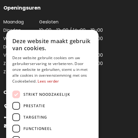
Openingsuren
Maandag
Gesloten
Dinsdag
10u00 - 12u00 / 14u00 - 18u00
Woensdag
10u00 - 12u00 / 14u00 - 18u00
Deze website maakt gebruik
Donderdag
Gesloten
van cookies.
Vrijdag
10u00 - 12u00 / 14u00 - 18u00
Deze website gebruikt cookies om uw
Zaterdag
10u00 - 12u00 / 14u00 - 18u00
gebruikerservaring te verbeteren. Door
onze website te gebruiken, stemt u in met
Zondag
Gesloten
alle cookies in overeenstemming met ons
Cookiebeleid.
Lees verder
Contacteer ons
STRIKT NOODZAKELIJK
PRESTATIE
Bredestraat 4, 9041 Oostakker
+32 9 251 09 27
TARGETING
info@juweliermoens.be
FUNCTIONEEL