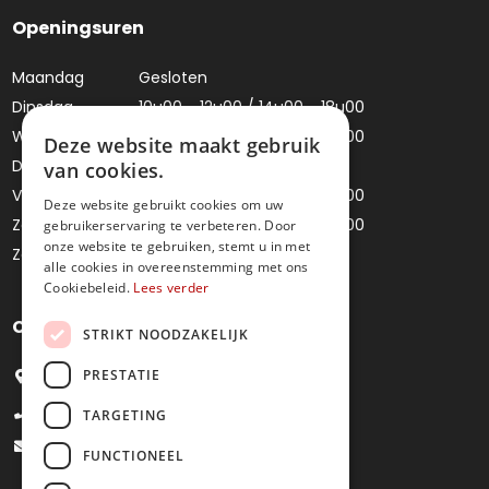
Openingsuren
Maandag
Gesloten
Dinsdag
10u00 - 12u00 / 14u00 - 18u00
Woensdag
10u00 - 12u00 / 14u00 - 18u00
Deze website maakt gebruik
Donderdag
Gesloten
van cookies.
Vrijdag
10u00 - 12u00 / 14u00 - 18u00
Deze website gebruikt cookies om uw
Zaterdag
10u00 - 12u00 / 14u00 - 18u00
gebruikerservaring te verbeteren. Door
onze website te gebruiken, stemt u in met
Zondag
Gesloten
alle cookies in overeenstemming met ons
Cookiebeleid.
Lees verder
Contacteer ons
STRIKT NOODZAKELIJK
PRESTATIE
Bredestraat 4, 9041 Oostakker
+32 9 251 09 27
TARGETING
info@juweliermoens.be
FUNCTIONEEL