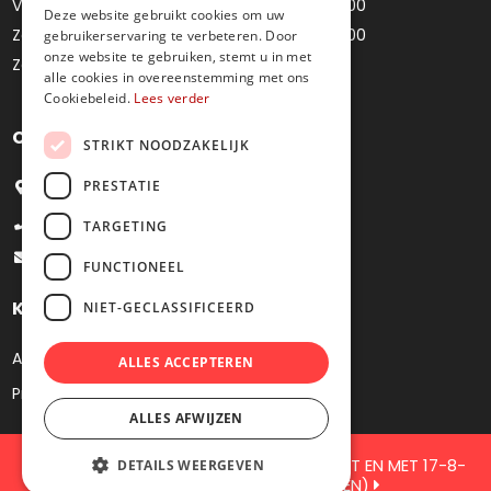
Vrijdag
10u00 - 12u00 / 14u00 - 18u00
Deze website gebruikt cookies om uw
Zaterdag
10u00 - 12u00 / 14u00 - 18u00
gebruikerservaring te verbeteren. Door
onze website te gebruiken, stemt u in met
Zondag
Gesloten
alle cookies in overeenstemming met ons
Cookiebeleid.
Lees verder
Contacteer ons
STRIKT NOODZAKELIJK
PRESTATIE
Bredestraat 4, 9041 Oostakker
+32 9 251 09 27
TARGETING
info@juweliermoens.be
FUNCTIONEEL
Klantenservice
NIET-GECLASSIFICEERD
Algemene voorwaarden
ALLES ACCEPTEREN
Privacy
ALLES AFWIJZEN
GESLOTEN VOOR JAARLIJKS VERKOF TOT EN MET 17-8-
DETAILS WEERGEVEN
2026 ( DE WEBSHOP BLIJFT OPEN)
2026 Juwelier Moens. Webshop by
KMOSites