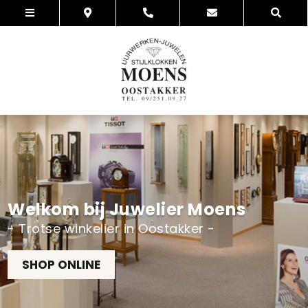
Welkom bij Juwelier Moens
- Trotse winkelier in Oostakker -
SHOP ONLINE